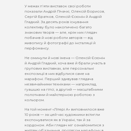
У межах п’яти виставок свої роботи
показали Андрій Пічачхі, Олексій Борисов,
Сергій Братков, Олексій Єсюнін й Андрій
Гладкий. За десять років існування
колективу було накопичено багато
знакових творів — але, крім них глядач
побачив й нові роботи авторів — від
живопису й фотографії до інсталяції й
перфомансу.
Не оминули й нові імена — Олексій Єсюнін
й Андрій Гладкий, хоча вже й брали участь в
групових виставках, але персональні
експозиції в них відбулися саме на
марафоні. Перший здивував глядача
незвичайними техніками — наприклад,
гуашшю на гіпсі, а другий — масштабними
полотнами й майстерною роботою з
кольором.
На той момент «Літері А» виповнилося вже
10 років — за цей час художники встигли
експонуватися як в Україні, так й за
кордоном. Аби глядач міг ознайомитися з
життям об’єднання, протягом марафону в