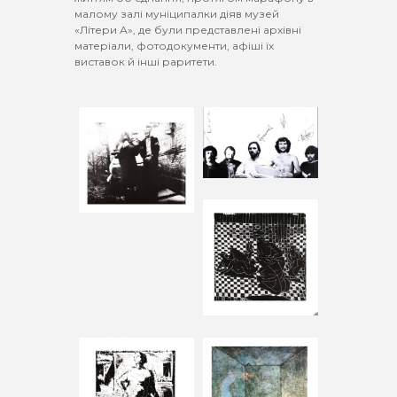
малому залі муніципалки діяв музей
«Літери А», де були представлені архівні
матеріали, фотодокументи, афіші їх
виставок й інші раритети.