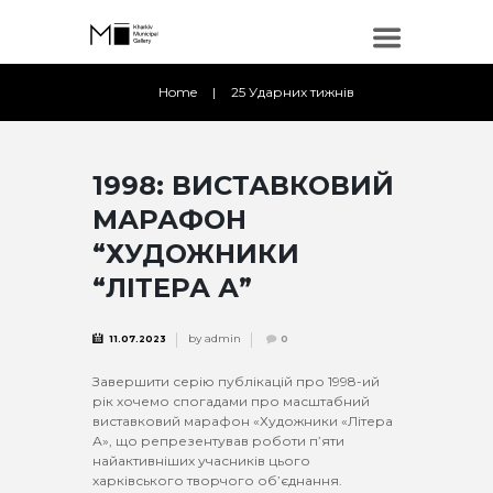
Home
25 Ударних тижнів
1998: ВИСТАВКОВИЙ
МАРАФОН
“ХУДОЖНИКИ
“ЛІТЕРА А”
by
admin
11.07.2023
0
Завершити серію публікацій про 1998-ий
рік хочемо спогадами про масштабний
виставковий марафон «Художники «Літера
А», що репрезентував роботи п’яти
найактивніших учасників цього
харківського творчого об’єднання.