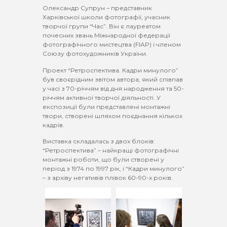
Олександр Супрун – представник
Харківської школи фотографії, учасник
творчої групи “Час”. Він є лауреатом
почесних звань Міжнародної федерації
фотографічного мистецтва (FIAP) і членом
Союзу фотохудожників України.
Проект “Ретроспектива. Кадри минулого”
був своєрідним звітом автора, який співпав
у часі з 70-річчям від дня народження та 50-
річчям активної творчої діяльності. У
експозиції були представлені монтажні
твори, створені шляхом поєднання кількох
кадрів.
Виставка складалась з двох блоків:
“Ретроспектива” – найкращі фотографічні
монтажні роботи, що були створені у
період з 1974 по 1997 рік, і “Кадри минулого”
– з архіву негативів плівок 60-90-х років.