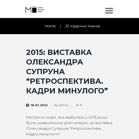
Home
25 Ударних тижнів
2015: ВИСТАВКА
ОЛЕКСАНДРА
СУПРУНА
“РЕТРОСПЕКТИВА.
КАДРИ МИНУЛОГО”
by
admin
16.02.2022
0
Наступна подія, яка відбулась у 2015 році і
була символічною для галереї, це виставка
Олександра Супруна “Ретроспектива.
Кадри минулого”.