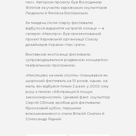
пес». Автором проєкту був Володимир
Філіпов за участю харківських скульпторів
Людмили й Фелікса Бєтліємськіх.
За тиждень після старту фестивалю
відбулося відкриття на третій локації — в
галереї «Маестро» був презентований
проєкт Харківській організації Союзу
дизайнерів України «Час і речі».
Виставкові експозиції фестивалю
супроводжувалися різдвяною концертно-
театральною програмою.
«Мистецтво на межі століть» планувався як
щорічний фестиваль на 10 років, однак, на
жаль, він відбувся тільки 2 рази: у 2002-ому
році з темою «Абстракція й пошук
закономірностей». Цікавий факт: скульптор
Сергій Сбітнєв зробив для фестивалю
бронзовий кубок, першими
власникамиякого стали Віталій Сматхін й
Олександр Рідний.