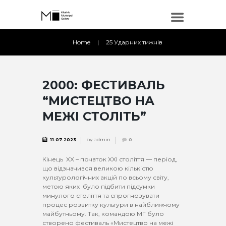
Home
25 Ударних тижнів
2000: ФЕСТИВАЛЬ
“МИСТЕЦТВО НА
МЕЖІ СТОЛІТЬ”
by
admin
11.07.2023
0
Кінець XX – початок XXI століття — період,
що відзначився великою кількістю
культурологічних акцій по всьому світу,
метою яких було підбити підсумки
минулого століття та спрогнозувати
процес розвитку культури в найближчому
майбутньому. Так, командою МГ було
створено фестиваль «Мистецтво на межі