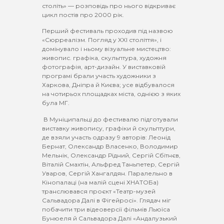
століть» — розповідь про нього відкриває
цикл постів про 2000 рік.
Перший фестиваль проходив під назвою
«Сюрреалізм. Погляд у XXI століття», і
домінувало і ньому візуальне мистецтво:
живопис. графіка, скульптура, художня
фотографія, арт-дизайн. У виставковій
програмі брали участь художники з
Харкова, Дніпра й Києва; усе відбувалося
на чотирьох площадках міста, однією з яких
була МГ.
В Муніципальці до фестивалю підготували
виставку живопису, графіки й скульптури,
де взяли участь одразу 9 авторів: Леонід
Бернат, Олександр Власенко, Володимир
Мельнік, Олександр Рідний, Сергій Сбітнєв,
Віталій Смахтін, Альфред Таньпетер, Сергій
Уваров, Сергій Хангалдян. Паралельно в
Кінопалаці (на малій сцені ХНАТОБа)
транслювався проєкт «Театр-музей
Сальвадора Далі в Фігейросі». Глядач міг
побачити три відеоверсії фільмів Льюїса
Бунюеля й Сальвадора Далі «Андалузький