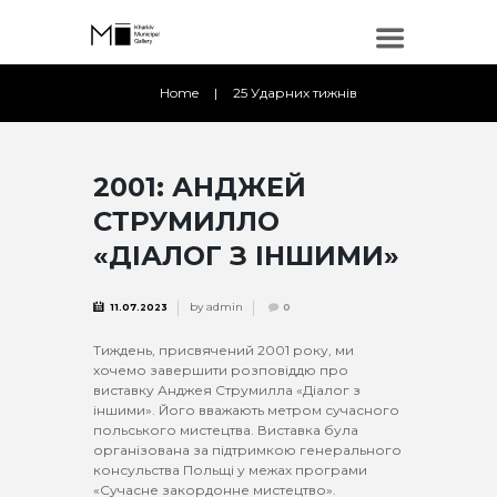
Home
25 Ударних тижнів
2001: АНДЖЕЙ
СТРУМИЛЛО
«ДІАЛОГ З ІНШИМИ»
by
admin
11.07.2023
0
Тиждень, присвячений 2001 року, ми
хочемо завершити розповіддю про
виставку Анджея Струмилла «Діалог з
іншими». Його вважають метром сучасного
польського мистецтва. Виставка була
організована за підтримкою генерального
консульства Польщі у межах програми
«Сучасне закордонне мистецтво».