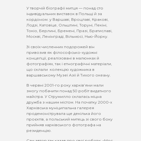
У творчій біографії митця — понад сто
індивідуальних виставок в Польщі й за
кордоном: у Варшаві, Вроцлаві, Кракові,
Лодзі, Катовіце, Ольштині, Торуні, Пекіні,
Токіо, Берлині, Бремені, Празі, Братиславі,
Москві, Ленінграді, Вільнюсі, Нью-Йорку.
Зі своїх численних подорожей він
привозив як філософсько-художні
концепції, реалізовані в малюнках й
фотографіях, так і етнографічні матеріали,
що склали колекцію художника в
варшавському Музеї Азії й Тихого океану.
В червні 2001-го року харків’яни мали
змогу побачити понад 50 робіт видатного
майстра. У Струмилло склалась міцна
дружба з нашим містом. На початку 2000-х
Харківська муніципальна галерея
продемонструвала ще декілька його
проєктів, а польський митець зі свого боку
прийняв харківського фотографа на
резиденцію.
Сам автор так казав про свої роботи: «Моє