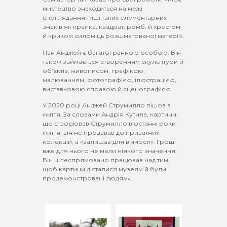
мистецтво знаходиться на межі
споглядання тиші таких елементарних
знаків як крапка, квадрат, ромб, й хрестом
й криком силоміць розшматованої матерії».
Пан Анджей є багатогранною особою. Він
також займається створенням скульптури й
об’єктів, живописом, графікою,
малюванням, фотографією, ілюстрацією,
виставковою справою й сценографією.
У 2020 році Анджей Струмилло пішов з
життя. За словами Андрія Кутила, картини,
що створював Струмилло в останні роки
життя, він не продавав до приватних
колекцій, а «залишав для вічності». Гроші
вже для нього не мали ніякого значення.
Він цілеспрямовано працював над тим,
щоб картини дісталися музеям й були
продемонстровані людям».