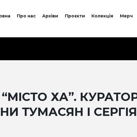
овна
Про нас
Архіви
Проєкти
Колекція
Мерч
Т “МІСТО ХА”. КУРАТ
НИ ТУМАСЯН І СЕРГІ