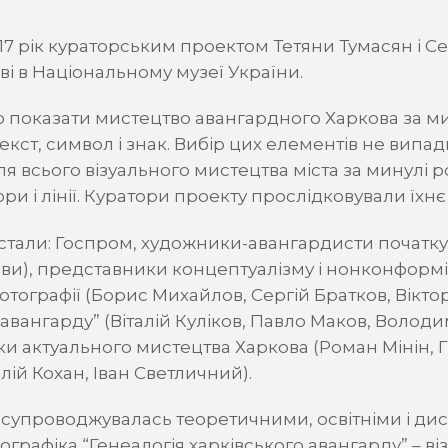
 рік кураторським проектом Тетяни Тумасян і Серг
і в Національному музеї України.
показати мистецтво авангардного Харкова за мину
екст, символ і знак. Вибір цих елементів не випад
я всього візуального мистецтва міста за минулі ро
ори і лінії. Куратори проекту прослідковували їхнє
тали: Госпром, художники-авангардисти початку Х
ви), представники концептуалізму і нонконформіз
отографії (Борис Михайлов, Сергій Братков, Віктор
авангарду” (Віталій Куліков, Павло Маков, Волод
ки актуального мистецтва Харкова (Роман Мінін, 
алій Кохан, Іван Светличний).
 супроводжувалась теоретичними, освітніми і ди
ографіка “Генеалогія харківського авангарду” – ві