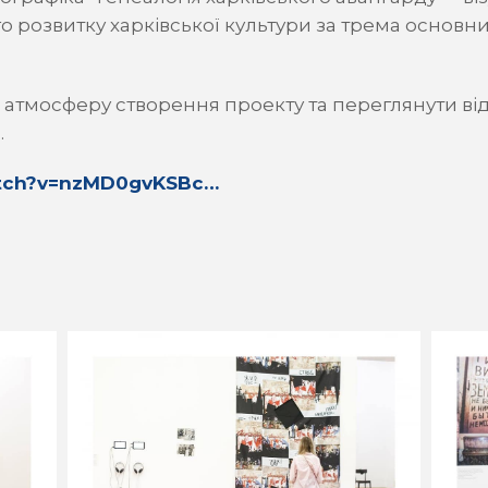
 розвитку харківської культури за трема основним
атмосферу створення проекту та переглянути від
.
atch?v=nzMD0gvKSBc…