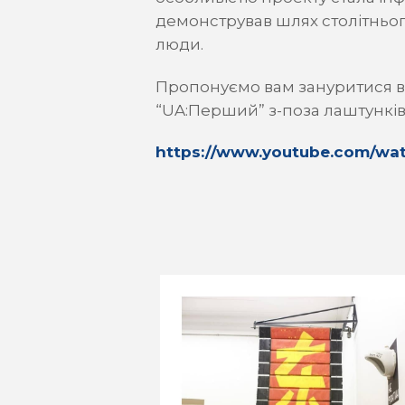
демонстрував шлях столітнього
люди.
Пропонуємо вам зануритися в 
“UA:Перший” з-поза лаштунків
https://www.youtube.com/w