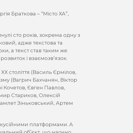
ія Браткова – “Місто ХА”,
лі сто років, зокрема одну з
ковий, адже текстова та
ки, а текст став таким же
 розвиток і взаємозв’язок.
Х століття (Василь Єрмілов,
му (Вагрич Бахчанян, Віктор
і Кочетов, Євген Павлов,
имир Стариков, Олексій
Гамлет Зіньковський, Артем
скусійними платформами. А
зуальний об’єкт, що наочно