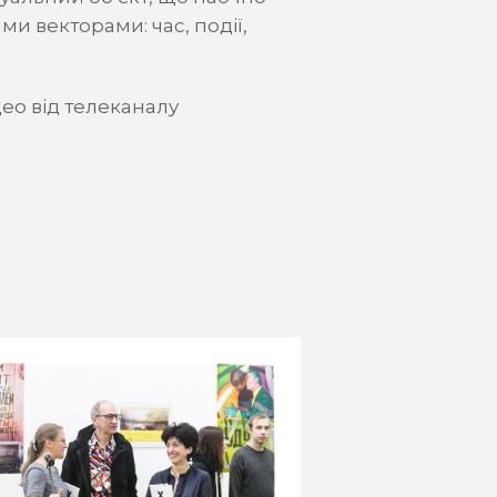
и векторами: час, події,
ео від телеканалу