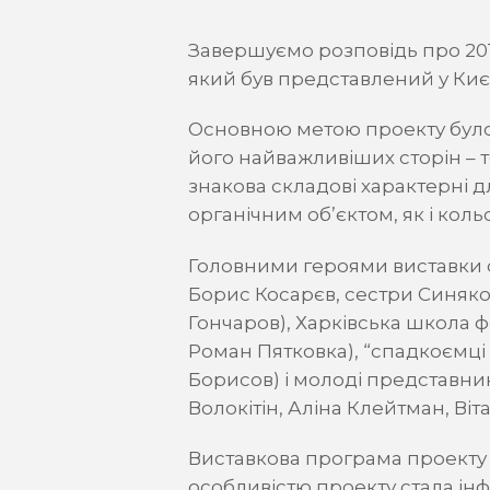
Завершуємо розповідь про 2017
який був представлений у Києв
Основною метою проекту було 
його найважливіших сторін – т
знакова складові характерні дл
органічним об’єктом, як і коль
Головними героями виставки с
Борис Косарєв, сестри Синяко
Гончаров), Харківська школа ф
Роман Пятковка), “спадкоємці 
Борисов) і молоді представни
Волокітін, Аліна Клейтман, Віт
Виставкова програма проекту
особливістю проекту стала інф