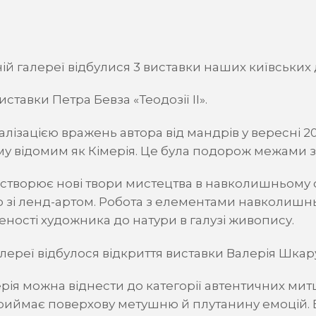
ій галереї відбулися 3 виставки наших київських 
иставки Петра Бевза «Теодозії II».
алізацією вражень автора від мандрів у вересні 2
 відомим як Кімерія. Це була подорож межами зем
 створює нові твори мистецтва в навколишньому с
го зі ленд-артом. Робота з елементами навколиш
еності художника до натури в галузі живопису.
алереї відбулося відкриття виставки Валерія Шка
ія можна віднести до категорії автентичних мит
риймає поверхову метушню й плутанину емоцій. В