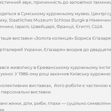
містичний звук, причинність до заповітної таємниц
дяться в Сумському художньому музею, Центрі су
у, Staatliches Muzeum Schloss Burgk в Німеччині
меччині, Ізраїлі, Швейцарії, Франції, Єгипті, США.
тація виставки «Золота колекція» Бориса Єгіазаря
 артгалерей України, Єгіазарян входив до двадця
чався живопису в Єреванському художньому інстит
ухіної. У 1986-ому році закінчив Київську художню
 колективних виставках, його роботи є частиною 
й персональні виставки.
ні жінки, діти, риби, птахи — суцільно символічні і
ми.