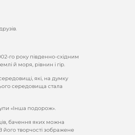
друзів.
002-го року південно-східним
лі й моря, рівнин і гір.
ередовищі, які, на думку
нього середовища стала
рупи «Інша подорож».
ців, бачення яких можна
 його творчості зображене