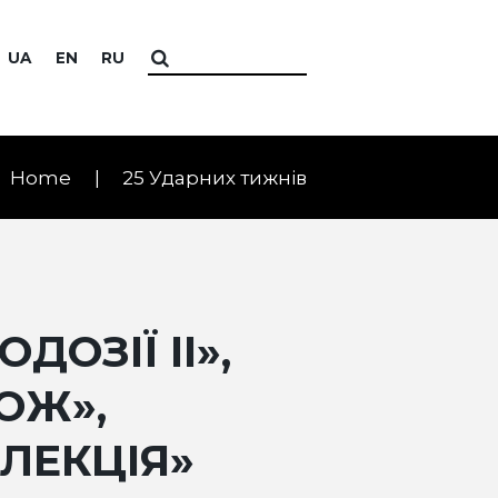
UA
EN
RU
Home
25 Ударних тижнів
ДОЗІЇ II»,
ОЖ»,
ЛЕКЦІЯ»