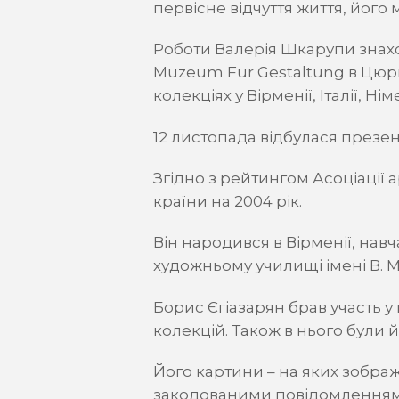
первісне відчуття життя, його 
Роботи Валерія Шкарупи знахо
Muzeum Fur Gestaltung в Цюрих
колекціях у Вірменії, Італії, Ні
12 листопада відбулася презен
Згідно з рейтингом Асоціації
країни на 2004 рік.
Він народився в Вірменії, нав
художньому училищі імені В. М
Борис Єгіазарян брав участь у
колекцій. Також в нього були 
Його картини – на яких зображе
закодованими повідомлення