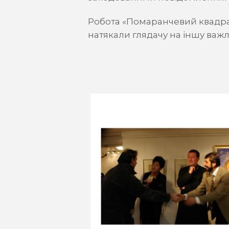
Робота «Помаранчевий квадрат
натякали глядачу на іншу важ