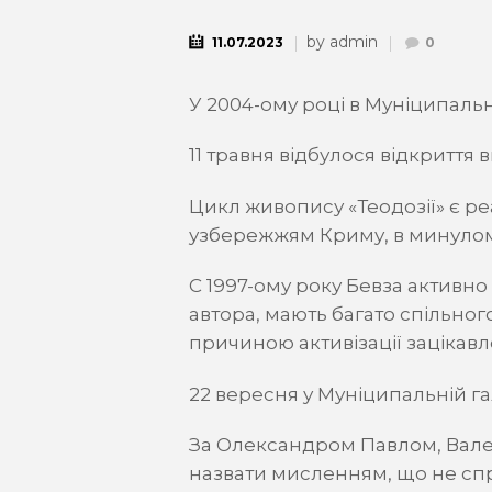
by
admin
11.07.2023
0
У 2004-ому році в Муніципальн
11 травня відбулося відкриття в
Цикл живопису «Теодозії» є ре
узбережжям Криму, в минулому
С 1997-ому року Бевза активно
автора, мають багато спільно
причиною активізації зацікавл
22 вересня у Муніципальній г
За Олександром Павлом, Валер
назвати мисленням, що не сп