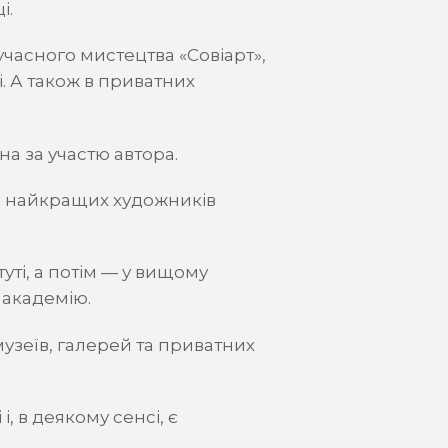
і.
часного мистецтва «Совіарт»,
. А також в приватних
на за участю автора.
ти найкращих художників
уті, а потім — у вищому
 академію.
музеїв, галерей та приватних
, в деякому сенсі, є