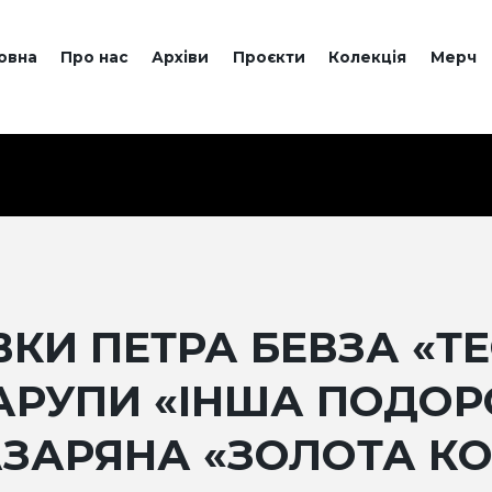
овна
Про нас
Архіви
Проєкти
Колекція
Мерч
КИ ПЕТРА БЕВЗА «ТЕО
АРУПИ «ІНША ПОДОР
АЗАРЯНА «ЗОЛОТА КО