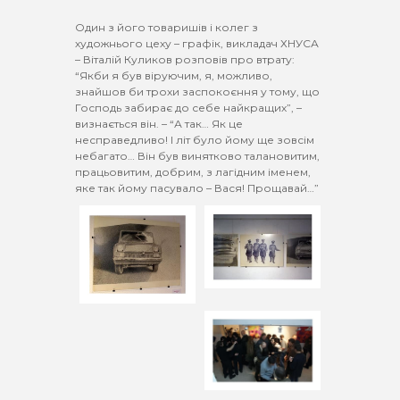
Один з його товаришів і колег з
художнього цеху – графік, викладач ХНУСА
– Віталій Куликов розповів про втрату:
“Якби я був віруючим, я, можливо,
знайшов би трохи заспокоєння у тому, що
Господь забирає до себе найкращих”, –
визнається він. – “А так… Як це
несправедливо! І літ було йому ще зовсім
небагато… Він був винятково талановитим,
працьовитим, добрим, з лагідним іменем,
яке так йому пасувало – Вася! Прощавай…”