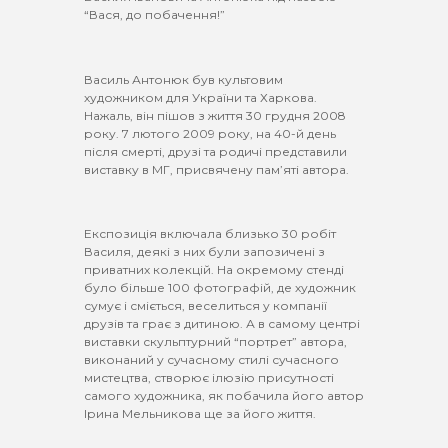
“Вася, до побачення!”
Василь Антонюк був культовим
художником для України та Харкова.
Нажаль, він пішов з життя 30 грудня 2008
року. 7 лютого 2009 року, на 40-й день
після смерті, друзі та родичі представили
виставку в МГ, присвячену пам’яті автора.
Експозиція включала близько 30 робіт
Василя, деякі з них були запозичені з
приватних колекцій. На окремому стенді
було більше 100 фотографій, де художник
сумує і сміється, веселиться у компанії
друзів та грає з дитиною. А в самому центрі
виставки скульптурний “портрет” автора,
виконаний у сучасному стилі сучасного
мистецтва, створює ілюзію присутності
самого художника, як побачила його автор
Ірина Мельникова ще за його життя.