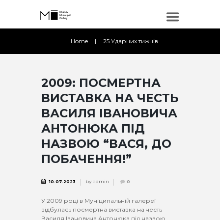
Home
25 Ударних тижнів
2009: ПОСМЕРТНА
ВИСТАВКА НА ЧЕСТЬ
ВАСИЛЯ ІВАНОВИЧА
АНТОНЮКА ПІД
НАЗВОЮ “ВАСЯ, ДО
ПОБАЧЕННЯ!”
by
admin
10.07.2023
0
У 2009 році в Муніципальній галереї
відбулась посмертна виставка на честь
Василя Івановича Антонюка під назвою