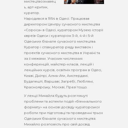
мистецтвознавец
ь, арт-критик,
куратор.
Народився в 1954 в Одесі. Працював
директором Центру сучасного мистецтва
«Сороса» в Одесі, куратором Музею історії
євреїв Одеси і куратором 3-й, 4-й і 5-й
Одеських бієнале сучасного мистецтва.
Куратор і співкуратор ряду виставок і
проектів сучасного мистецтва в Україні та
за її межами. Учасник численних
конференцій, майстер-класів, лекцій і
лекційних курсів, освітніх програм в Одесі,
Києві, Дніпрі, Алма-Ати, Амстердамі,
Будапешті, Варшаві, Загребі, Любляні,
Красноярську, Москві, Празі тощо.
У лекції Михайла будуть розглянуті
проблеми та аспекти подій «біеннального
формату» на основі досвіду кураторської
роботи при підготовці та проведенні трьох
Одеських бієнале сучасного мистецтва.
Михайло розповість про свій досвід