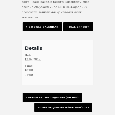
організації заходів такого характеру, про
важливість участі України в міжнародних
проектах і виявленні критичної мови
мистецтва.
+ GOOGLE CALENDAR
+ ICAL EXPORT
Details
Date:
12.09.2017
Time:
18:00 -
21:00
«
ЛЕКЦІЯ АНТОНА ЛЕДЕРЄВА (АВСТРІЯ)
ОЛЬГА ФЕДОРОВА «ЕФЕКТ ПАМ’ЯТІ»
»