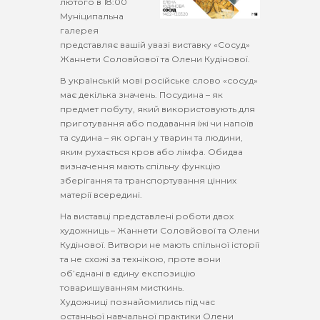
лютого в 18:00
Муніципальна
галерея
представляє вашій увазі виставку «Сосуд»
Жаннети Соловйової та Олени Кудінової.
В українській мові російське слово «сосуд»
має декілька значень. Посудина – як
предмет побуту, який використовують для
приготування або подавання їжі чи напоїв
та судина – як орган у тварин та людини,
яким рухається кров або лімфа. Обидва
визначення мають спільну функцію
зберігання та транспортування цінних
матерії всередині.
На виставці представлені роботи двох
художниць – Жаннети Соловйової та Олени
Кудінової. Витвори не мають спільної історії
та не схожі за технікою, проте вони
об’єднані в єдину експозицію
товаришуванням мисткинь.
Художниці познайомились під час
останньої навчальної практики Олени