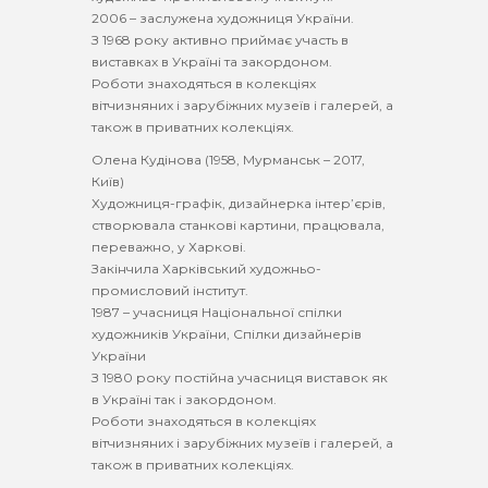
2006 – заслужена художниця України.
З 1968 року активно приймає участь в
виставках в Україні та закордоном.
Роботи знаходяться в колекціях
вітчизняних і зарубіжних музеїв і галерей, а
також в приватних колекціях.
Олена Кудінова (1958, Мурманськ – 2017,
Київ)
Художниця-графік, дизайнерка інтер’єрів,
створювала станкові картини, працювала,
переважно, у Харкові.
Закінчила Харківський художньо-
промисловий інститут.
1987 – учасниця Національної спілки
художників України, Спілки дизайнерів
України
З 1980 року постійна учасниця виставок як
в Україні так і закордоном.
Роботи знаходяться в колекціях
вітчизняних і зарубіжних музеїв і галерей, а
також в приватних колекціях.