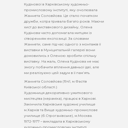
Кудінової в Харківському художньо-
промисловому інституті, яку очолювала
Жаннета Соловйова. Це стало початком
дружби, котра тривала багато років. Маючи
хист до виставкового дизайну, Олена
Кудінова часто допомагала митцям із
створенням експозиції. За словами
Жаннети, саме під час одного з монтажів її
виставки в Муніципальній галереї вони
домовились з Оленою зробити спільну
виставку. На жаль, Олена Кудінова не має
змогу побачити втілення давньої ідеї, але
ми реалізуємо цей задум в її пам’ять.
Жаннета Соловйова (1941, м.Фастів
Київської області.)
Художниця декоративно-ужиткового
мистецтва (кераміка), працює в Харкові.
Закінчила Харківське художнє училище
м.Харків та Вище художньо-промислове
училище (б.Строганівське), м.Москва.
1972-1977 – викладала в Харківському
художньо-промисловому інституті.