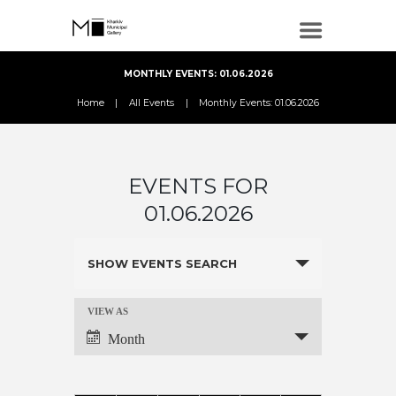
MONTHLY EVENTS: 01.06.2026
Home
All Events
Monthly Events: 01.06.2026
EVENTS FOR
01.06.2026
E
SHOW EVENTS SEARCH
v
e
VIEW AS
E
n
Month
V
t
s
E
C