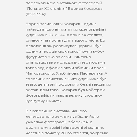
персональною виставкою фотографій
“Початок ХХ століття” Бориса Косарєва
(1897-1994)!
Борис Васильович Косарєв – один з
найвидатніших вітчизняних сценографів і
художників 20-х – 40-х років ХХ століття,
символічна постать для нашого міста. До
революції він розписував церкви і був
одним з творців харківської групи кубо-
футуристів “Союз семи”. Він тісно
співпрацював з молодими літераторами
того часу, оформлюючи збірники поезії
Маяковського, Хлєбнікова, Пастернака. А
головним заняттям в житті художника був
театр, де він зміг оформити безліч видатних
вистав. Крім того, Косарєв був майстром
фотографії, які мають велику історико-
культурну цінність.
В експозицію виставки нашого
легендарного земляка увійшли його
унікальні фотографії, збережені в
родинному архіві і відтворені зі скляних
негативів початку 20-го століття, зокрема: