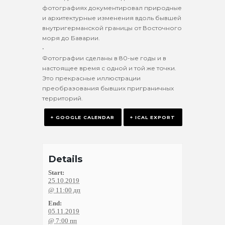
фотографиях документировал природные
и архитектурные изменения вдоль бывшей
внутригерманской границы от Восточного
моря до Баварии.
•
Фотографии сделаны в 80-ые годы и в
настоящее время с одной и той же точки.
Это прекрасные иллюстрации
преобразования бывших приграничных
территорий.
+ GOOGLE CALENDAR
+ ICAL EXPORT
Details
Start:
25.10.2019
@ 11:00 дп
End:
05.11.2019
@ 7:00 пп