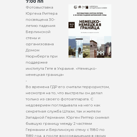
7:00 пп
Фотовыставка
Юргена Риттера
посвящена 30-
летию падения
Берлинской
стены и
организована
Домом
Нюрнберга при
поддержке
института Гете в Украине. «Немецко-
немецкая граница»
•
Во времена ГДР его считали террористом,
несмотря на то, что выстрелы он делал
только из своего фотоаппарата. С
недоверием поглядывала на него как
секретная служба Штази, так и жители
Западной Германии. Юрген Риттер снимал
бывшую границу между 2 частями
Германии и Берлинскую стену с 1980 по
1989 год, а после воссоединения в своих