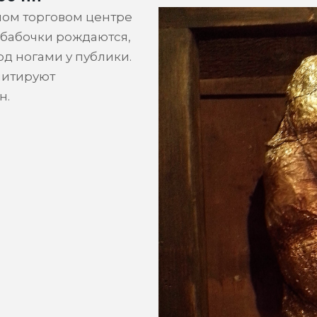
ном торговом центре
 бабочки рождаются,
д ногами у публики.
митируют
н.