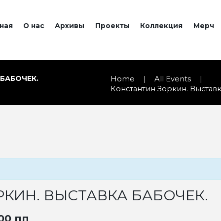
ная
О нас
Архивы
Проекты
Коллекция
Мерч
БАБОЧЕК.
Home
All Events
Константин Зоркин. Выставк
КИН. ВЫСТАВКА БАБОЧЕК.
00 пп