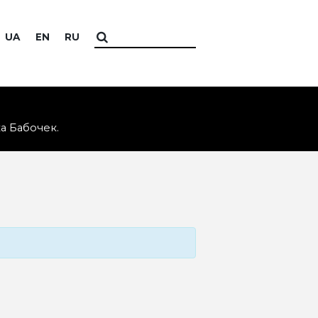
UA
EN
RU
а Бабочек.