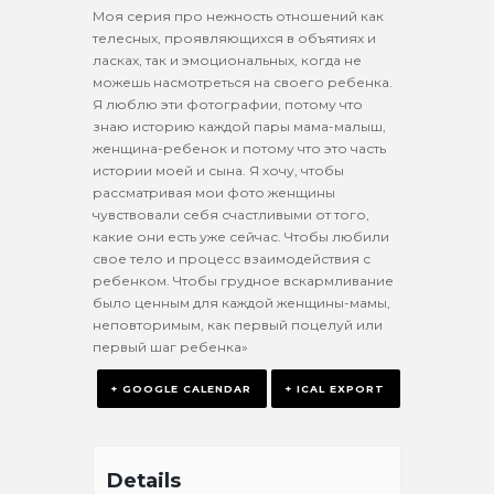
Моя серия про нежность отношений как
телесных, проявляющихся в объятиях и
ласках, так и эмоциональных, когда не
можешь насмотреться на своего ребенка.
Я люблю эти фотографии, потому что
знаю историю каждой пары мама-малыш,
женщина-ребенок и потому что это часть
истории моей и сына. Я хочу, чтобы
рассматривая мои фото женщины
чувствовали себя счастливыми от того,
какие они есть уже сейчас. Чтобы любили
свое тело и процесс взаимодействия с
ребенком. Чтобы грудное вскармливание
было ценным для каждой женщины-мамы,
неповторимым, как первый поцелуй или
первый шаг ребенка»
+ GOOGLE CALENDAR
+ ICAL EXPORT
Details