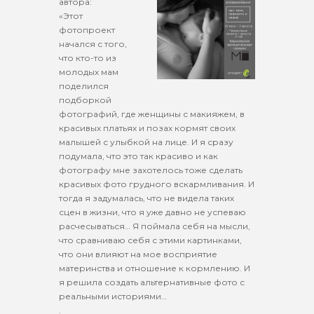
автора:
«Этот
фотопроект
начался с того,
что кто-то из
молодых мам
поделился
подборкой
фотографий, где женщины с макияжем, в
красивых платьях и позах кормят своих
малышей с улыбкой на лице. И я сразу
подумала, что это так красиво и как
фотографу мне захотелось тоже сделать
красивых фото грудного вскармливания. И
тогда я задумалась, что не видела таких
сцен в жизни, что я уже давно не успеваю
расчесываться… Я поймала себя на мысли,
что сравниваю себя с этими картинками,
что они влияют на мое восприятие
материнства и отношение к кормлению. И
я решила создать альтернативные фото с
реальными историями…
.